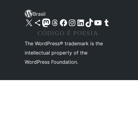
Brasil
Acessar nossa conta do X (antigo Twitter)
Acessar nossa conta do Bluesky
Acessar nossa conta do Mastodon
Acessar nossa conta do Threads
Acessar nossa página do Facebook
Acessar nossa conta do Instagram
Acessar nossa conta do LinkedIn
Acessar nossa conta do TikTok
Acessar nosso canal do YouTube
Acessar nossa conta no Tumblr
CÓDIGO É POESIA.
The WordPress® trademark is the
intellectual property of the
WordPress Foundation.