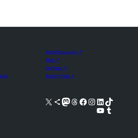
WordPress.com
↗
Matt
↗
bbPress
↗
uture
BuddyPress
↗
Acessar nossa conta do X (antigo Twitter)
Acessar nossa conta do Bluesky
Acessar nossa conta do Mastodon
Acessar nossa conta do Threads
Acessar nossa página do Facebook
Acessar nossa conta do Instagram
Acessar nossa conta do LinkedIn
Acessar nossa conta do TikTok
Acessar nosso canal do YouTube
Acessar nossa conta no Tumblr