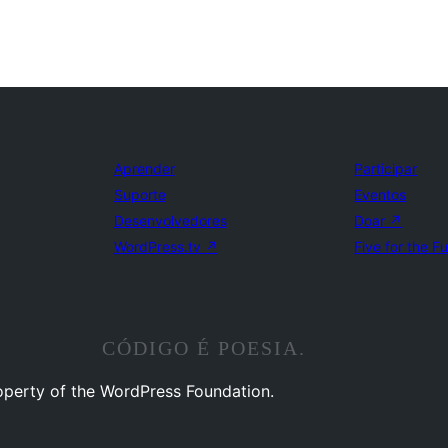
Aprender
Participar
Suporte
Eventos
Desenvolvedores
Doar
↗
WordPress.tv
↗
Five for the F
CÓDIGO É POESIA.
operty of the WordPress Foundation.