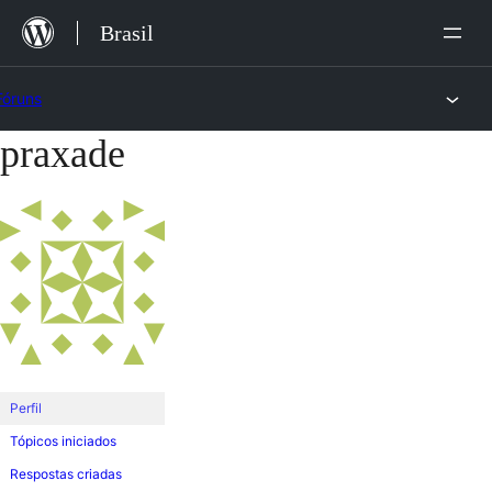
Ir
Brasil
para
o
Fóruns
conteúdo
praxade
Pular
para
o
conteúdo
Perfil
Tópicos iniciados
Respostas criadas