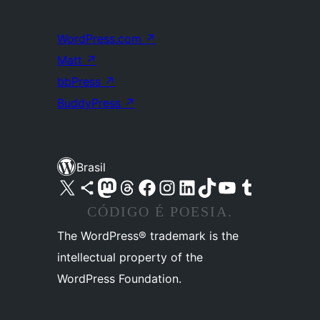
WordPress.com
↗
Matt
↗
bbPress
↗
BuddyPress
↗
Brasil
Acessar nossa conta do X (antigo Twitter)
Acessar nossa conta do Bluesky
Acessar nossa conta do Mastodon
Acessar nossa conta do Threads
Acessar nossa página do Facebook
Acessar nossa conta do Instagram
Acessar nossa conta do LinkedIn
Acessar nossa conta do TikTok
Acessar nosso canal do YouTube
Acessar nossa conta no Tumblr
CÓDIGO É POESIA.
The WordPress® trademark is the
intellectual property of the
WordPress Foundation.