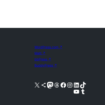
WordPress.com
↗
Matt
↗
bbPress
↗
BuddyPress
↗
Acessar nossa conta do X (antigo Twitter)
Acessar nossa conta do Bluesky
Acessar nossa conta do Mastodon
Acessar nossa conta do Threads
Acessar nossa página do Facebook
Acessar nossa conta do Instagram
Acessar nossa conta do LinkedIn
Acessar nossa conta do TikTok
Acessar nosso canal do YouTube
Acessar nossa conta no Tumblr