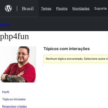
Ir
Brasil
Temas
Plugins
Novidades
Suporte
para
o
Fóruns
conteúdo
php4fun
Pular
para
Tópicos com interações
o
conteúdo
Nenhum tópico encontrado. Selecione outra vi
Perfil
Tópicos iniciados
Respostas criadas