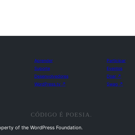
Aprender
Participar
Suporte
Eventos
Desenvolvedores
Doar
↗
WordPress.tv
↗
Swag
↗
CÓDIGO É POESIA.
operty of the WordPress Foundation.