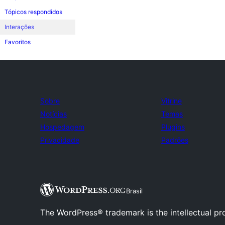
Tópicos respondidos
Interações
Favoritos
Sobre
Vitrine
Notícias
Temas
Hospedagem
Plugins
Privacidade
Padrões
Brasil
The WordPress® trademark is the intellectual pr