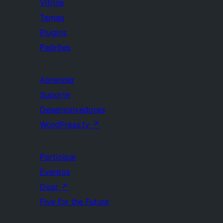
Vitrine
Temas
Plugins
Padrões
Aprender
Suporte
Desenvolvedores
WordPress.tv
↗
Participar
Eventos
Doar
↗
Five for the Future