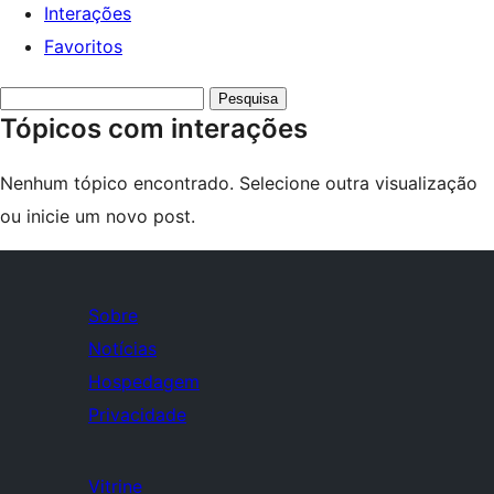
Interações
Favoritos
Pesquisar
Tópicos com interações
tópicos:
Nenhum tópico encontrado. Selecione outra visualização
ou inicie um novo post.
Sobre
Notícias
Hospedagem
Privacidade
Vitrine