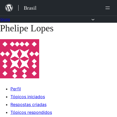
Ir
Brasil
para
o
Fóruns
Phelipe Lopes
Pular
conteúdo
para
o
conteúdo
Perfil
Tópicos iniciados
Respostas criadas
Tópicos respondidos