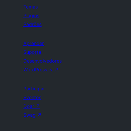
Temas
Plugins
Padrões
Aprender
Suporte
Desenvolvedores
WordPress.tv
↗
Participar
Eventos
Doar
↗
Swag
↗