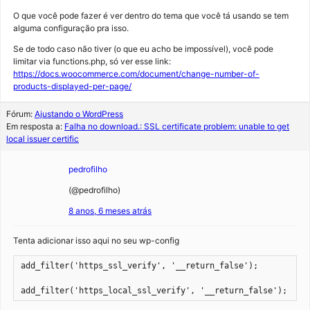
O que você pode fazer é ver dentro do tema que você tá usando se tem
alguma configuração pra isso.
Se de todo caso não tiver (o que eu acho be impossível), você pode
limitar via functions.php, só ver esse link:
https://docs.woocommerce.com/document/change-number-of-
products-displayed-per-page/
Fórum:
Ajustando o WordPress
Em resposta a:
Falha no download.: SSL certificate problem: unable to get
local issuer certific
pedrofilho
(@pedrofilho)
8 anos, 6 meses atrás
Tenta adicionar isso aqui no seu wp-config
add_filter('https_ssl_verify', '__return_false');

add_filter('https_local_ssl_verify', '__return_false');