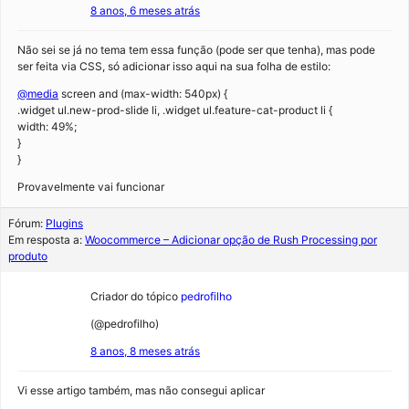
8 anos, 6 meses atrás
Não sei se já no tema tem essa função (pode ser que tenha), mas pode
ser feita via CSS, só adicionar isso aqui na sua folha de estilo:
@media
screen and (max-width: 540px) {
.widget ul.new-prod-slide li, .widget ul.feature-cat-product li {
width: 49%;
}
}
Provavelmente vai funcionar
Fórum:
Plugins
Em resposta a:
Woocommerce – Adicionar opção de Rush Processing por
produto
Criador do tópico
pedrofilho
(@pedrofilho)
8 anos, 8 meses atrás
Vi esse artigo também, mas não consegui aplicar