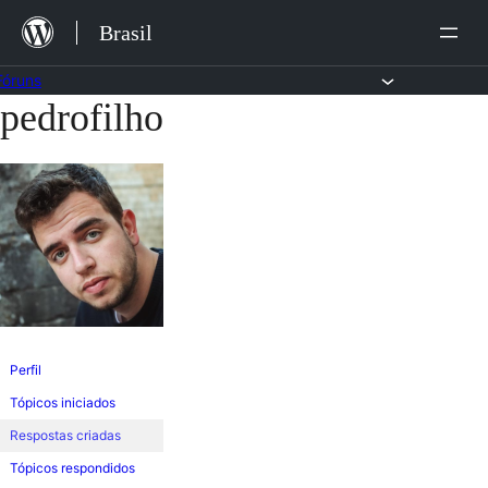
Ir
Brasil
para
o
Fóruns
pedrofilho
Pular
conteúdo
para
o
conteúdo
Perfil
Tópicos iniciados
Respostas criadas
Tópicos respondidos