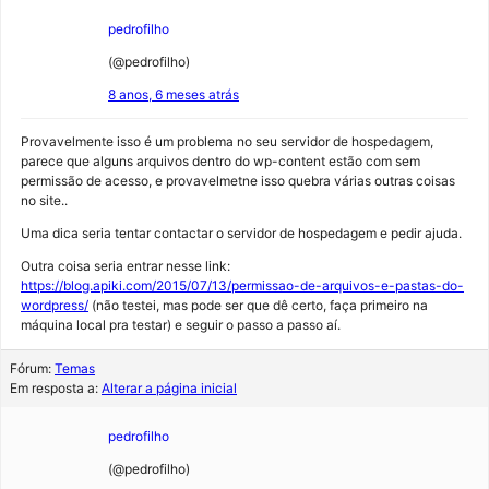
pedrofilho
(@pedrofilho)
8 anos, 6 meses atrás
Provavelmente isso é um problema no seu servidor de hospedagem,
parece que alguns arquivos dentro do wp-content estão com sem
permissão de acesso, e provavelmetne isso quebra várias outras coisas
no site..
Uma dica seria tentar contactar o servidor de hospedagem e pedir ajuda.
Outra coisa seria entrar nesse link:
https://blog.apiki.com/2015/07/13/permissao-de-arquivos-e-pastas-do-
wordpress/
(não testei, mas pode ser que dê certo, faça primeiro na
máquina local pra testar) e seguir o passo a passo aí.
Fórum:
Temas
Em resposta a:
Alterar a página inicial
pedrofilho
(@pedrofilho)