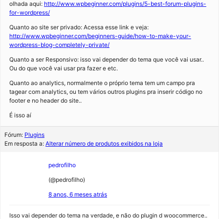
olhada aqui:
http://www.wpbeginner.com/plugins/5-best-forum-plugins-
for-wordpress/
Quanto ao site ser privado: Acessa esse link e veja:
http://www.wpbeginner.com/beginners-guide/how-to-make-your-
wordpress-blog-completely-private/
Quanto a ser Responsivo: isso vai depender do tema que você vai usar..
Ou do que você vai usar pra fazer e etc.
Quanto ao analytics, normalmente o próprio tema tem um campo pra
tagear com analytics, ou tem vários outros plugins pra inserir código no
footer e no header do site..
É isso aí
Fórum:
Plugins
Em resposta a:
Alterar número de produtos exibidos na loja
pedrofilho
(@pedrofilho)
8 anos, 6 meses atrás
Isso vai depender do tema na verdade, e não do plugin d woocommerce..