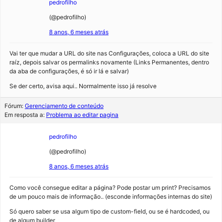
pedrofilho
(@pedrofilho)
8 anos, 6 meses atrás
Vai ter que mudar a URL do site nas Configurações, coloca a URL do site
raíz, depois salvar os permalinks novamente (Links Permanentes, dentro
da aba de configurações, é só ir lá e salvar)
Se der certo, avisa aqui.. Normalmente isso já resolve
Fórum:
Gerenciamento de conteúdo
Em resposta a:
Problema ao editar pagina
pedrofilho
(@pedrofilho)
8 anos, 6 meses atrás
Como você consegue editar a página? Pode postar um print? Precisamos
de um pouco mais de informação.. (esconde informações internas do site)
Só quero saber se usa algum tipo de custom-field, ou se é hardcoded, ou
de algum builder