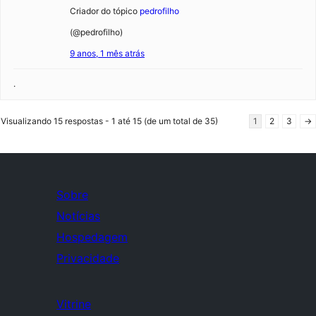
Criador do tópico
pedrofilho
(@pedrofilho)
9 anos, 1 mês atrás
.
Visualizando 15 respostas - 1 até 15 (de um total de 35)
1
2
3
→
Sobre
Notícias
Hospedagem
Privacidade
Vitrine