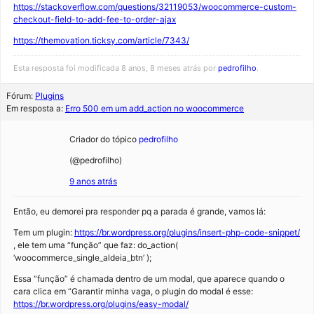
https://stackoverflow.com/questions/32119053/woocommerce-custom-
checkout-field-to-add-fee-to-order-ajax
https://themovation.ticksy.com/article/7343/
Esta resposta foi modificada 8 anos, 8 meses atrás por
pedrofilho
.
Fórum:
Plugins
Em resposta a:
Erro 500 em um add_action no woocommerce
Criador do tópico
pedrofilho
(@pedrofilho)
9 anos atrás
Então, eu demorei pra responder pq a parada é grande, vamos lá:
Tem um plugin:
https://br.wordpress.org/plugins/insert-php-code-snippet/
, ele tem uma “função” que faz: do_action(
‘woocommerce_single_aldeia_btn’ );
Essa “função” é chamada dentro de um modal, que aparece quando o
cara clica em “Garantir minha vaga, o plugin do modal é esse:
https://br.wordpress.org/plugins/easy-modal/