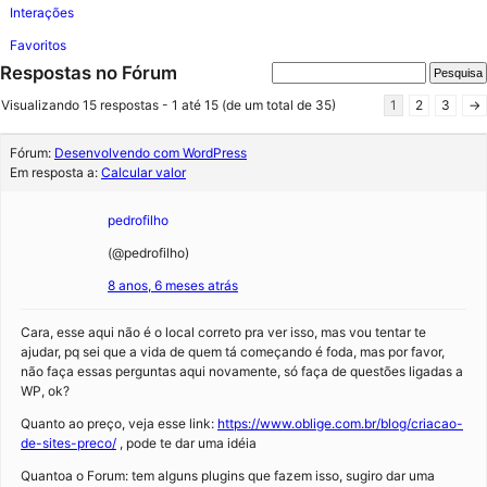
Interações
Favoritos
Respostas no Fórum
Visualizando 15 respostas - 1 até 15 (de um total de 35)
1
2
3
→
Fórum:
Desenvolvendo com WordPress
Em resposta a:
Calcular valor
pedrofilho
(@pedrofilho)
8 anos, 6 meses atrás
Cara, esse aqui não é o local correto pra ver isso, mas vou tentar te
ajudar, pq sei que a vida de quem tá começando é foda, mas por favor,
não faça essas perguntas aqui novamente, só faça de questões ligadas a
WP, ok?
Quanto ao preço, veja esse link:
https://www.oblige.com.br/blog/criacao-
de-sites-preco/
, pode te dar uma idéia
Quantoa o Forum: tem alguns plugins que fazem isso, sugiro dar uma