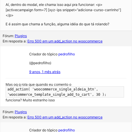
Aí, dentro do modal, ele chama isso aqui pra funcionar: <p>
[activecampaign form=7] [xyz-ips snippet=”adiciona-curso-carrinho”]
</p>
E é assim que chama a função, alguma idéia do que tá rolando?
Fórum:
Plugins
Em resposta a:
Erro 500 em um add_action no woocommerce
Criador do tópico
pedrofilho
(@pedrofilho)
9 anos, 1 mês atrás
Mas oq q rola que quando eu comento o
add_action( 'woocommerce_single_aldeia_btn',
'woocommerce_template_single_add_to_cart', 30 );
funciona? Muito estranho isso
Fórum:
Plugins
Em resposta a:
Erro 500 em um add_action no woocommerce
Criador do tópico
pedrofilho