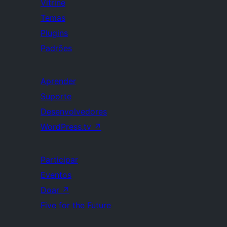
Vitrine
Temas
Plugins
Padrões
Aprender
Suporte
Desenvolvedores
WordPress.tv
↗
Participar
Eventos
Doar
↗
Five for the Future