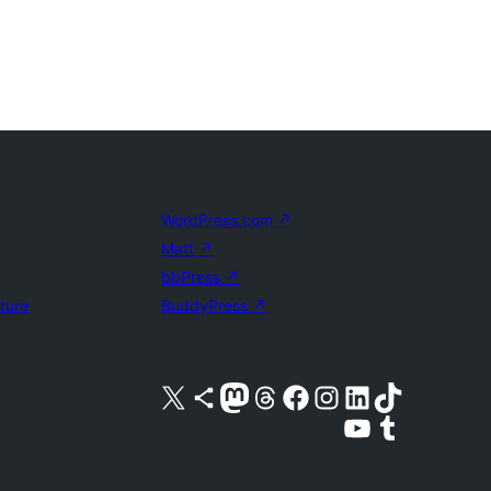
WordPress.com
↗
Matt
↗
bbPress
↗
uture
BuddyPress
↗
Acessar nossa conta do X (antigo Twitter)
Acessar nossa conta do Bluesky
Acessar nossa conta do Mastodon
Acessar nossa conta do Threads
Acessar nossa página do Facebook
Acessar nossa conta do Instagram
Acessar nossa conta do LinkedIn
Acessar nossa conta do TikTok
Acessar nosso canal do YouTube
Acessar nossa conta no Tumblr