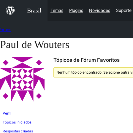
Ir
Brasil
Temas
Plugins
Novidades
Suporte
para
o
Fóruns
conteúdo
Paul de Wouters
Pular
para
Tópicos de Fórum Favoritos
o
conteúdo
Nenhum tópico encontrado. Selecione outra vi
Perfil
Tópicos iniciados
Respostas criadas