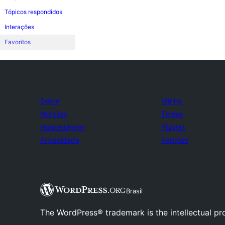
Tópicos respondidos
Interações
Favoritos
Sobre
Vitrine
Notícias
Temas
Hospedagem
Plugins
Privacidade
Padrões
Brasil
The WordPress® trademark is the intellectual pr