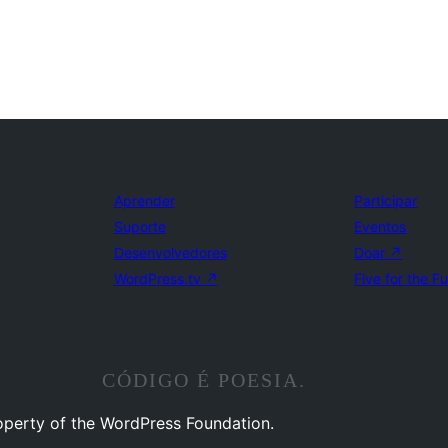
Aprender
Participar
Suporte
Eventos
Desenvolvedores
Doar
↗
WordPress.tv
↗
Five for the F
CÓDIGO É POESIA.
operty of the WordPress Foundation.