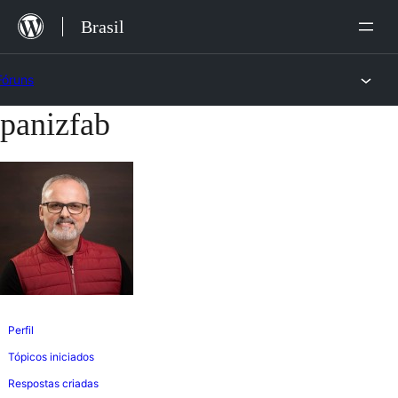
Ir
Brasil
para
o
Fóruns
conteúdo
panizfab
Pular
para
o
conteúdo
Perfil
Tópicos iniciados
Respostas criadas