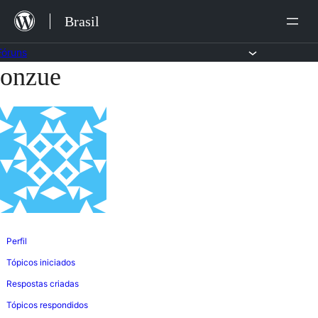
Ir
Brasil
para
o
Fóruns
onzue
Pular
conteúdo
para
o
conteúdo
Perfil
Tópicos iniciados
Respostas criadas
Tópicos respondidos