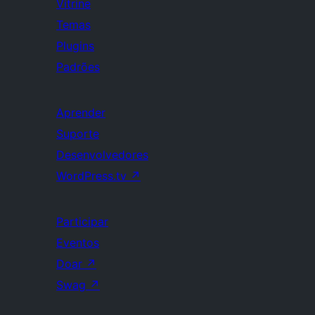
Vitrine
Temas
Plugins
Padrões
Aprender
Suporte
Desenvolvedores
WordPress.tv
↗
Participar
Eventos
Doar
↗
Swag
↗