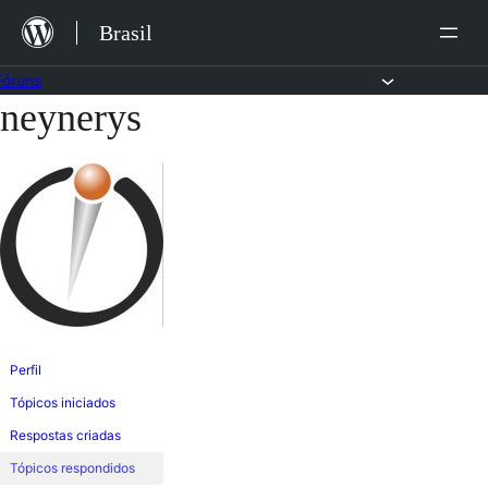
Ir
Brasil
para
o
Fóruns
neynerys
Pular
conteúdo
para
o
conteúdo
Perfil
Tópicos iniciados
Respostas criadas
Tópicos respondidos