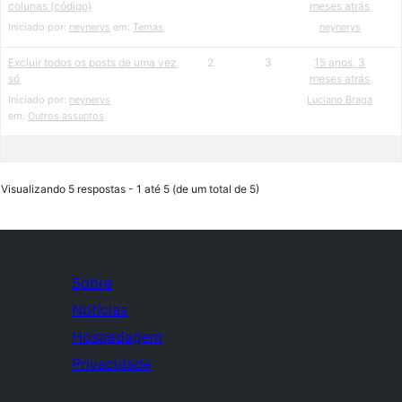
colunas (código)
meses atrás
Iniciado por:
neynerys
em:
Temas
neynerys
Excluir todos os posts de uma vez
2
3
15 anos, 3
só
meses atrás
Iniciado por:
neynerys
Luciano Braga
em:
Outros assuntos
Visualizando 5 respostas - 1 até 5 (de um total de 5)
Sobre
Notícias
Hospedagem
Privacidade