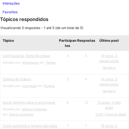
Interações
Favoritos
Tópicos respondidos
Visualizando 5 respostas - 1 até 5 (de um total de 5)
Tópico
Participan
Respostas
Último post
tes
Configuração Tema Mystique
3
3
14 anos, 2
meses atrás
Iniciado por:
dmangussi
em:
Temas
neynerys
Galeria de Videos
3
4
14 anos, 2
meses atrás
Iniciado por:
jhonywall
em:
Plugins
neynerys
trazer dominio para o word press
6
12
15 anos, 1 mês
atrás
Iniciado por:
adilson marques
em:
Outros assuntos
DJIO | Dionizio Bach
Como aumento a largura das duas
1
1
15 anos, 3