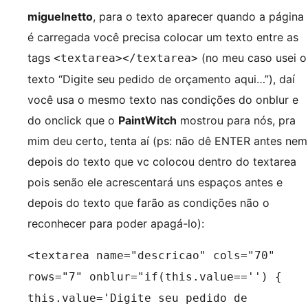
miguelnetto
, para o texto aparecer quando a página
é carregada você precisa colocar um texto entre as
tags
(no meu caso usei o
<textarea></textarea>
texto “Digite seu pedido de orçamento aqui…”), daí
você usa o mesmo texto nas condições do onblur e
do onclick que o
PaintWitch
mostrou para nós, pra
mim deu certo, tenta aí (ps: não dê ENTER antes nem
depois do texto que vc colocou dentro do textarea
pois senão ele acrescentará uns espaços antes e
depois do texto que farão as condições não o
reconhecer para poder apagá-lo):
<textarea name="descricao" cols="70"
rows="7" onblur="if(this.value=='') {
this.value='Digite seu pedido de