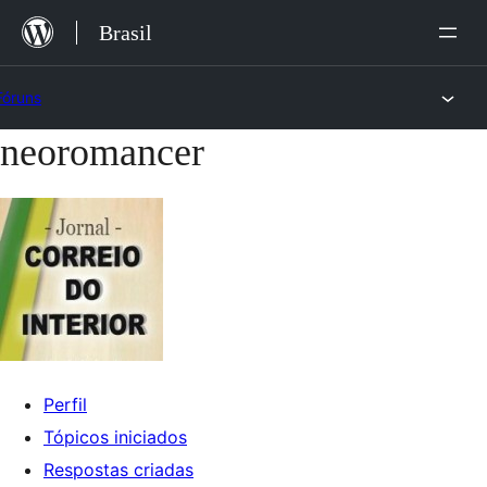
Ir
Brasil
para
o
Fóruns
conteúdo
neoromancer
Pular
para
o
conteúdo
Perfil
Tópicos iniciados
Respostas criadas