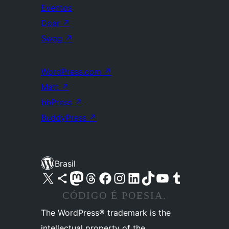
Eventos
Doar
↗
Swag
↗
WordPress.com
↗
Matt
↗
bbPress
↗
BuddyPress
↗
Brasil
Acessar nossa conta do X (antigo Twitter)
Acessar nossa conta do Bluesky
Acessar nossa conta do Mastodon
Acessar nossa conta do Threads
Acessar nossa página do Facebook
Acessar nossa conta do Instagram
Acessar nossa conta do LinkedIn
Acessar nossa conta do TikTok
Acessar nosso canal do YouTube
Acessar nossa conta no Tumblr
CÓDIGO É POESIA.
The WordPress® trademark is the
intellectual property of the