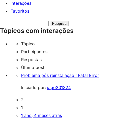
Interações
Favoritos
Pesquisar
Tópicos com interações
tópicos:
Tópico
Participantes
Respostas
Último post
Problema pós reinstalação : Fatal Error
Iniciado por:
iago201324
2
1
1 ano, 4 meses atrás