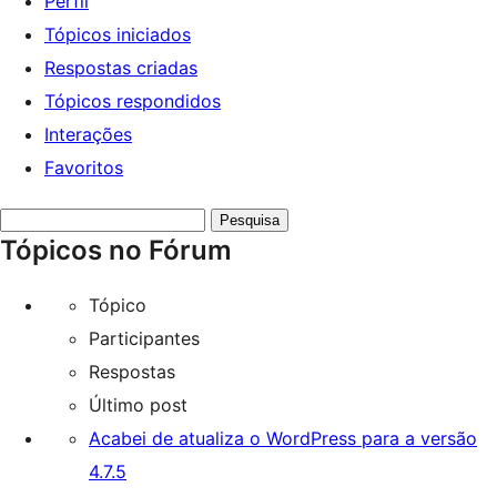
Perfil
Tópicos iniciados
Respostas criadas
Tópicos respondidos
Interações
Favoritos
Pesquisar
Tópicos no Fórum
tópicos:
Tópico
Participantes
Respostas
Último post
Acabei de atualiza o WordPress para a versão
4.7.5