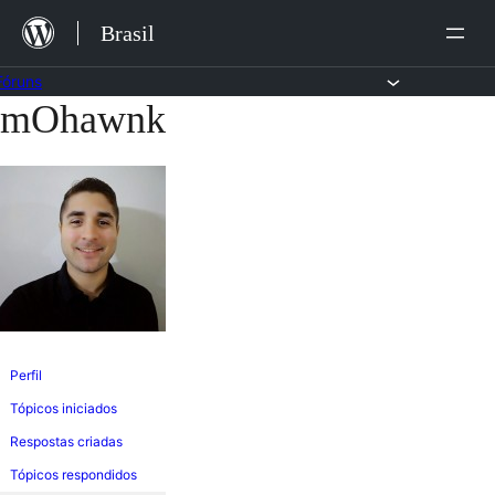
Ir
Brasil
para
o
Fóruns
mOhawnk
Pular
conteúdo
para
o
conteúdo
Perfil
Tópicos iniciados
Respostas criadas
Tópicos respondidos