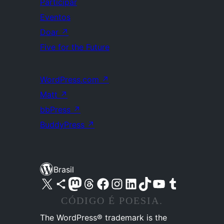
Participar
Eventos
Doar
↗
Five for the Future
WordPress.com
↗
Matt
↗
bbPress
↗
BuddyPress
↗
Brasil
Acessar nossa conta do X (antigo Twitter)
Acessar nossa conta do Bluesky
Acessar nossa conta do Mastodon
Acessar nossa conta do Threads
Acessar nossa página do Facebook
Acessar nossa conta do Instagram
Acessar nossa conta do LinkedIn
Acessar nossa conta do TikTok
Acessar nosso canal do YouTube
Acessar nossa conta no Tumblr
CÓDIGO É POESIA.
The WordPress® trademark is the