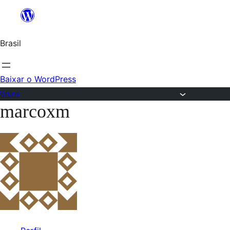
Ir
para
Brasil
o
conteúdo
Baixar o WordPress
Fóruns
marcoxm
Pular
para
o
conteúdo