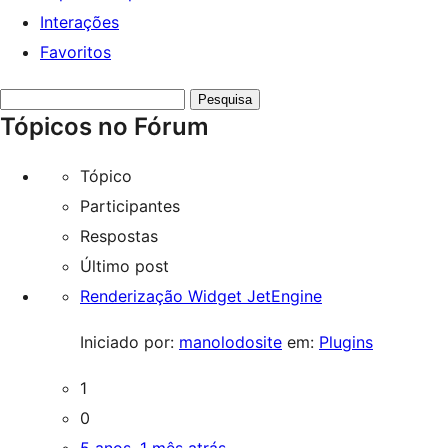
Interações
Favoritos
Pesquisar
Tópicos no Fórum
tópicos:
Tópico
Participantes
Respostas
Último post
Renderização Widget JetEngine
Iniciado por:
manolodosite
em:
Plugins
1
0