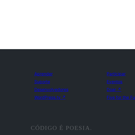
Aprender
Participar
Suporte
Eventos
Desenvolvedores
Doar
↗
WordPress.tv
↗
Five for the F
CÓDIGO É POESIA.