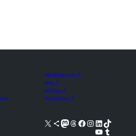
WordPress.com
↗
Matt
↗
bbPress
↗
uture
BuddyPress
↗
Acessar nossa conta do X (antigo Twitter)
Acessar nossa conta do Bluesky
Acessar nossa conta do Mastodon
Acessar nossa conta do Threads
Acessar nossa página do Facebook
Acessar nossa conta do Instagram
Acessar nossa conta do LinkedIn
Acessar nossa conta do TikTok
Acessar nosso canal do YouTube
Acessar nossa conta no Tumblr