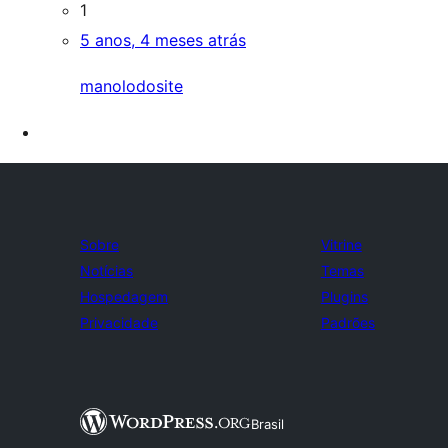
1
5 anos, 4 meses atrás
manolodosite
Sobre
Vitrine
Notícias
Temas
Hospedagem
Plugins
Privacidade
Padrões
Brasil