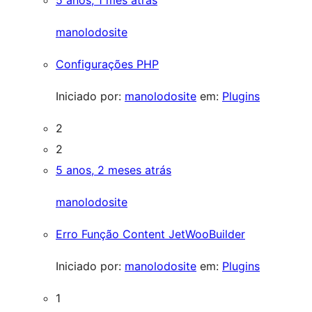
5 anos, 1 mês atrás
manolodosite
Configurações PHP
Iniciado por:
manolodosite
em:
Plugins
2
2
5 anos, 2 meses atrás
manolodosite
Erro Função Content JetWooBuilder
Iniciado por:
manolodosite
em:
Plugins
1