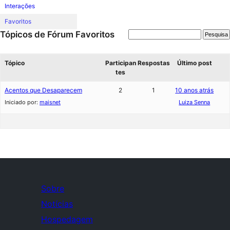
Interações
Favoritos
Tópicos de Fórum Favoritos
Tópico
Participan
Respostas
Último post
tes
Acentos que Desaparecem
2
1
10 anos atrás
Iniciado por:
maisnet
Luiza Senna
Sobre
Notícias
Hospedagem