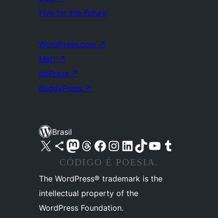
Five for the Future
WordPress.com
↗
Matt
↗
bbPress
↗
BuddyPress
↗
Brasil
Acessar nossa conta do X (antigo Twitter)
Acessar nossa conta do Bluesky
Acessar nossa conta do Mastodon
Acessar nossa conta do Threads
Acessar nossa página do Facebook
Acessar nossa conta do Instagram
Acessar nossa conta do LinkedIn
Acessar nossa conta do TikTok
Acessar nosso canal do YouTube
Acessar nossa conta no Tumblr
CÓDIGO É POESIA.
The WordPress® trademark is the
intellectual property of the
WordPress Foundation.