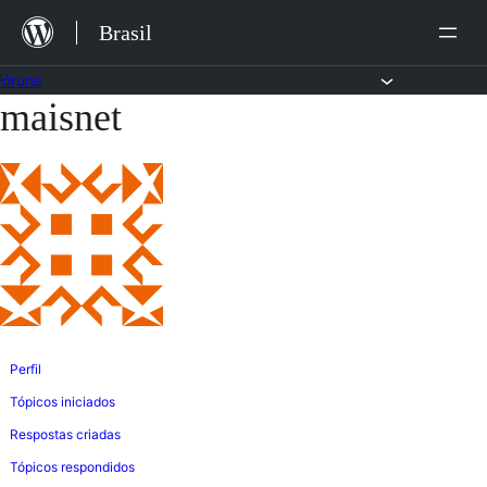
Ir
Brasil
para
o
Fóruns
maisnet
Pular
conteúdo
para
o
conteúdo
Perfil
Tópicos iniciados
Respostas criadas
Tópicos respondidos