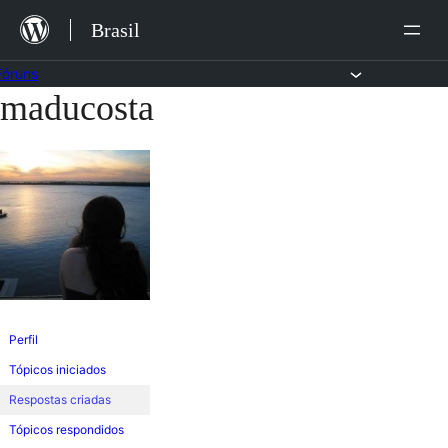
Ir
Brasil
para
o
Fóruns
maducosta
Pular
conteúdo
para
o
conteúdo
Perfil
Tópicos iniciados
Respostas criadas
Tópicos respondidos