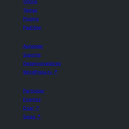
Vitrine
Temas
Plugins
Padrões
Aprender
Suporte
Desenvolvedores
WordPress.tv
↗
Participar
Eventos
Doar
↗
Swag
↗