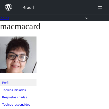
Ir
Brasil
para
o
Fóruns
macmacard
Pular
conteúdo
para
o
conteúdo
Perfil
Tópicos iniciados
Respostas criadas
Tópicos respondidos