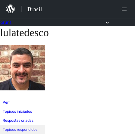
Ir
Brasil
para
o
Fóruns
lulatedesco
Pular
conteúdo
para
o
conteúdo
Perfil
Tópicos iniciados
Respostas criadas
Tópicos respondidos