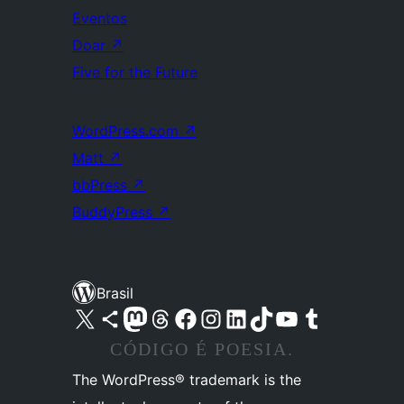
Eventos
Doar
↗
Five for the Future
WordPress.com
↗
Matt
↗
bbPress
↗
BuddyPress
↗
Brasil
Acessar nossa conta do X (antigo Twitter)
Acessar nossa conta do Bluesky
Acessar nossa conta do Mastodon
Acessar nossa conta do Threads
Acessar nossa página do Facebook
Acessar nossa conta do Instagram
Acessar nossa conta do LinkedIn
Acessar nossa conta do TikTok
Acessar nosso canal do YouTube
Acessar nossa conta no Tumblr
CÓDIGO É POESIA.
The WordPress® trademark is the