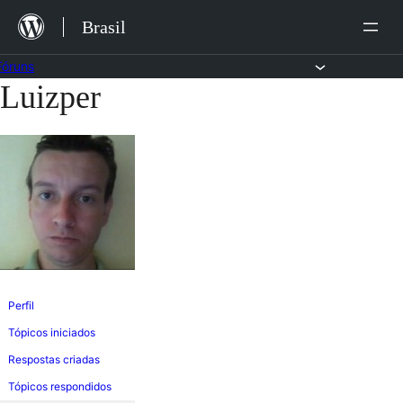
Ir
Brasil
para
o
Fóruns
Luizper
Pular
conteúdo
para
o
conteúdo
Perfil
Tópicos iniciados
Respostas criadas
Tópicos respondidos