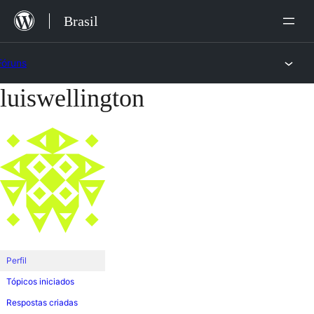
Ir
Brasil
para
o
Fóruns
conteúdo
luiswellington
Pular
para
o
conteúdo
Perfil
Tópicos iniciados
Respostas criadas