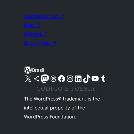
WordPress.com
↗
Matt
↗
bbPress
↗
BuddyPress
↗
Brasil
Acessar nossa conta do X (antigo Twitter)
Acessar nossa conta do Bluesky
Acessar nossa conta do Mastodon
Acessar nossa conta do Threads
Acessar nossa página do Facebook
Acessar nossa conta do Instagram
Acessar nossa conta do LinkedIn
Acessar nossa conta do TikTok
Acessar nosso canal do YouTube
Acessar nossa conta no Tumblr
CÓDIGO É POESIA.
The WordPress® trademark is the
intellectual property of the
WordPress Foundation.