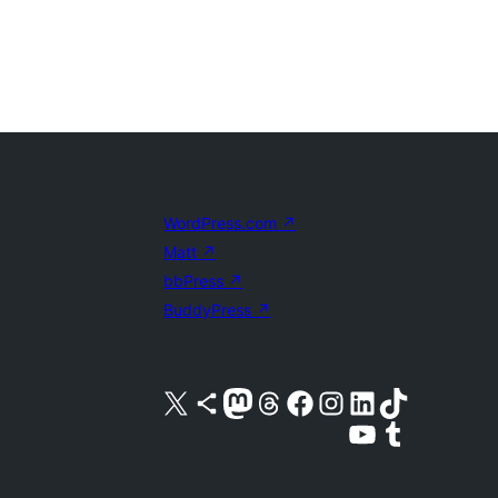
WordPress.com
↗
Matt
↗
bbPress
↗
BuddyPress
↗
Acessar nossa conta do X (antigo Twitter)
Acessar nossa conta do Bluesky
Acessar nossa conta do Mastodon
Acessar nossa conta do Threads
Acessar nossa página do Facebook
Acessar nossa conta do Instagram
Acessar nossa conta do LinkedIn
Acessar nossa conta do TikTok
Acessar nosso canal do YouTube
Acessar nossa conta no Tumblr