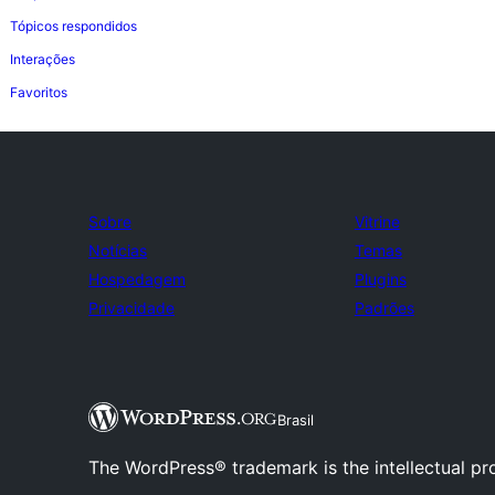
Tópicos respondidos
Interações
Favoritos
Sobre
Vitrine
Notícias
Temas
Hospedagem
Plugins
Privacidade
Padrões
Brasil
The WordPress® trademark is the intellectual pr