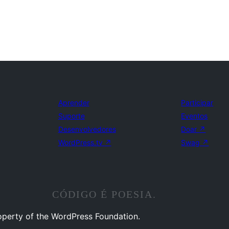
Aprender
Participar
Suporte
Eventos
Desenvolvedores
Doar
↗
WordPress.tv
↗
Swag
↗
CÓDIGO É POESIA.
operty of the WordPress Foundation.