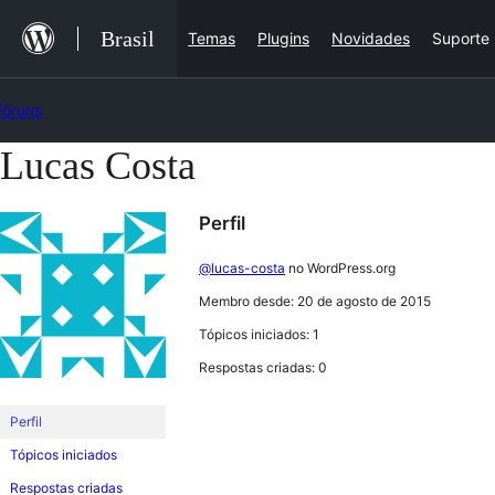
Ir
Brasil
Temas
Plugins
Novidades
Suporte
para
o
Fóruns
conteúdo
Lucas Costa
Pular
para
Perfil
o
conteúdo
@lucas-costa
no WordPress.org
Membro desde: 20 de agosto de 2015
Tópicos iniciados: 1
Respostas criadas: 0
Perfil
Tópicos iniciados
Respostas criadas