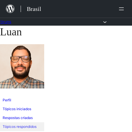
Ir
Brasil
para
o
Fóruns
Luan
Pular
conteúdo
para
o
conteúdo
Perfil
Tópicos iniciados
Respostas criadas
Tópicos respondidos