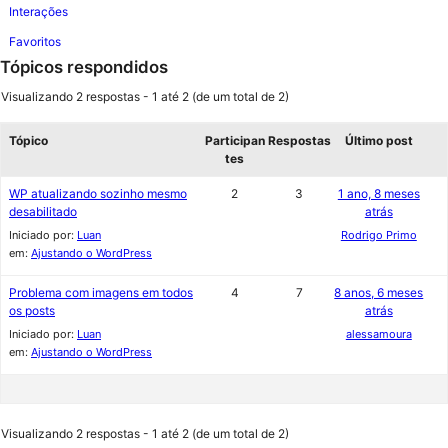
Interações
Favoritos
Tópicos respondidos
Visualizando 2 respostas - 1 até 2 (de um total de 2)
Tópico
Participan
Respostas
Último post
tes
WP atualizando sozinho mesmo
2
3
1 ano, 8 meses
desabilitado
atrás
Iniciado por:
Luan
Rodrigo Primo
em:
Ajustando o WordPress
Problema com imagens em todos
4
7
8 anos, 6 meses
os posts
atrás
Iniciado por:
Luan
alessamoura
em:
Ajustando o WordPress
Visualizando 2 respostas - 1 até 2 (de um total de 2)