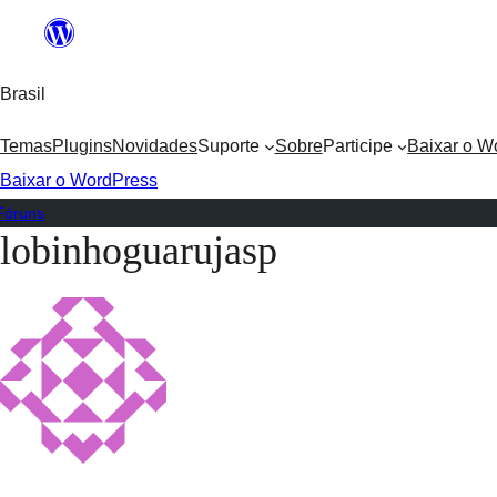
Ir
para
Brasil
o
conteúdo
Temas
Plugins
Novidades
Suporte
Sobre
Participe
Baixar o W
Baixar o WordPress
Fóruns
lobinhoguarujasp
Pular
para
o
conteúdo