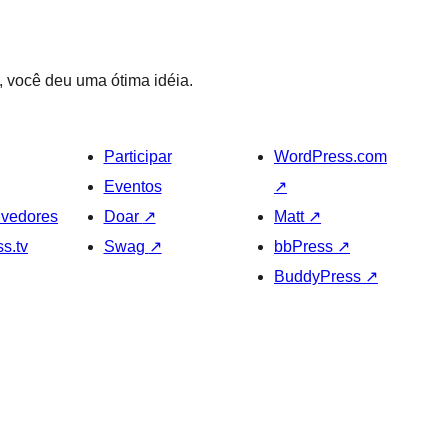
o, você deu uma ótima idéia.
Participar
WordPress.com
Eventos
↗
vedores
Doar
↗
Matt
↗
s.tv
Swag
↗
bbPress
↗
BuddyPress
↗