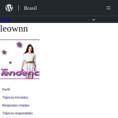
Ir
Brasil
para
o
Fóruns
leownn
Pular
conteúdo
para
o
conteúdo
Perfil
Tópicos iniciados
Respostas criadas
Tópicos respondidos