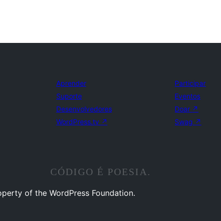
Aprender
Participar
Suporte
Eventos
Desenvolvedores
Doar
↗
WordPress.tv
↗
Swag
↗
CÓDIGO É POESIA.
operty of the WordPress Foundation.