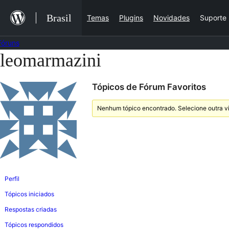
Ir
Brasil
Temas
Plugins
Novidades
Suporte
para
o
Fóruns
conteúdo
leomarmazini
Pular
para
Tópicos de Fórum Favoritos
o
conteúdo
Nenhum tópico encontrado. Selecione outra vi
Perfil
Tópicos iniciados
Respostas criadas
Tópicos respondidos