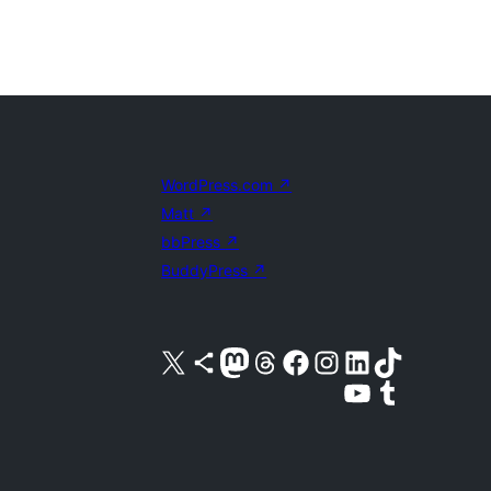
WordPress.com
↗
Matt
↗
bbPress
↗
BuddyPress
↗
Acessar nossa conta do X (antigo Twitter)
Acessar nossa conta do Bluesky
Acessar nossa conta do Mastodon
Acessar nossa conta do Threads
Acessar nossa página do Facebook
Acessar nossa conta do Instagram
Acessar nossa conta do LinkedIn
Acessar nossa conta do TikTok
Acessar nosso canal do YouTube
Acessar nossa conta no Tumblr