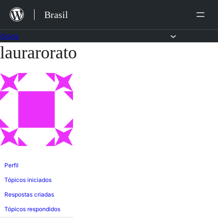
Ir
Brasil
para
o
Fóruns
laurarorato
Pular
conteúdo
para
o
conteúdo
Perfil
Tópicos iniciados
Respostas criadas
Tópicos respondidos