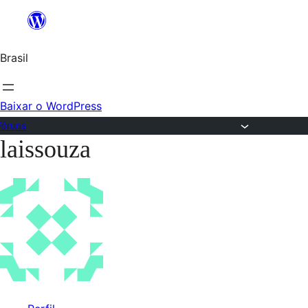
Ir
para
Brasil
o
conteúdo
Baixar o WordPress
Fóruns
laissouza
Pular
para
o
conteúdo