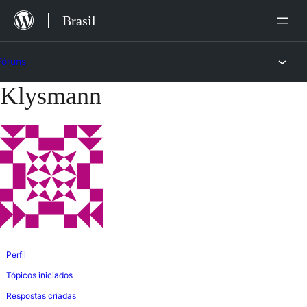
Ir
Brasil
para
o
Fóruns
conteúdo
Klysmann
Pular
para
o
conteúdo
Perfil
Tópicos iniciados
Respostas criadas