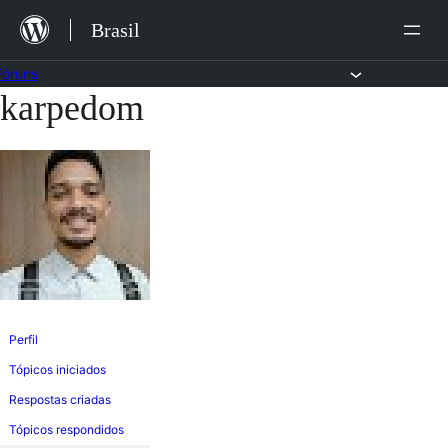
Ir
Brasil
para
o
Fóruns
karpedom
Pular
conteúdo
para
o
conteúdo
Perfil
Tópicos iniciados
Respostas criadas
Tópicos respondidos