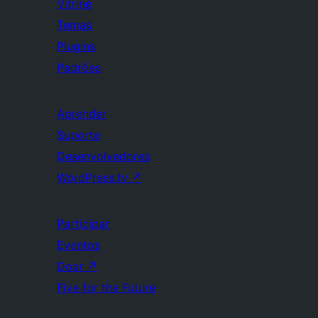
Vitrine
Temas
Plugins
Padrões
Aprender
Suporte
Desenvolvedores
WordPress.tv
↗
Participar
Eventos
Doar
↗
Five for the Future