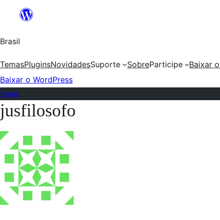
Ir
para
Brasil
o
conteúdo
Temas
Plugins
Novidades
Suporte
Sobre
Participe
Baixar 
Baixar o WordPress
Fóruns
jusfilosofo
Pular
para
o
conteúdo