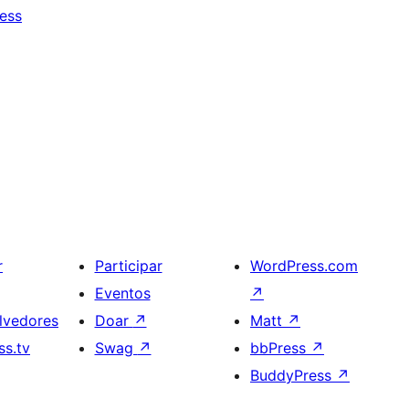
ess
r
Participar
WordPress.com
Eventos
↗
lvedores
Doar
↗
Matt
↗
s.tv
Swag
↗
bbPress
↗
BuddyPress
↗