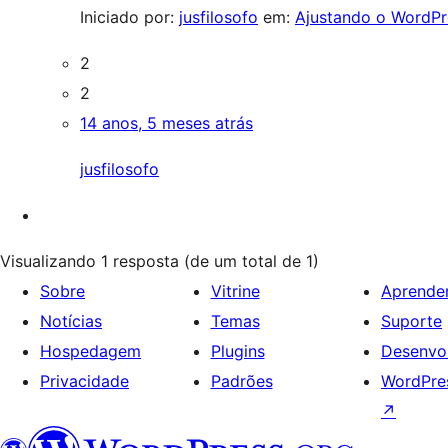
Iniciado por:
jusfilosofo
em:
Ajustando o WordPr
2
2
14 anos, 5 meses atrás
jusfilosofo
Visualizando 1 resposta (de um total de 1)
Sobre
Vitrine
Aprende
Notícias
Temas
Suporte
Hospedagem
Plugins
Desenvo
Privacidade
Padrões
WordPres
↗