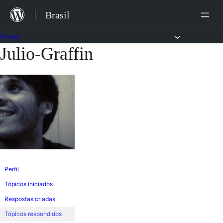
Ir
Brasil
para
o
Fóruns
Julio-Graffin
Pular
conteúdo
para
o
conteúdo
Perfil
Tópicos iniciados
Respostas criadas
Tópicos respondidos