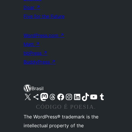
Doar
↗
Five for the Future
WordPress.com
↗
Matt
↗
bbPress
↗
BuddyPress
↗
Brasil
Acessar nossa conta do X (antigo Twitter)
Acessar nossa conta do Bluesky
Acessar nossa conta do Mastodon
Acessar nossa conta do Threads
Acessar nossa página do Facebook
Acessar nossa conta do Instagram
Acessar nossa conta do LinkedIn
Acessar nossa conta do TikTok
Acessar nosso canal do YouTube
Acessar nossa conta no Tumblr
CÓDIGO É POESIA.
The WordPress® trademark is the
intellectual property of the