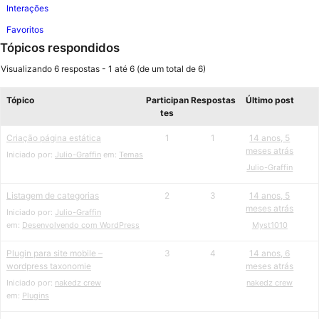
Interações
Favoritos
Tópicos respondidos
Visualizando 6 respostas - 1 até 6 (de um total de 6)
Tópico
Participan
Respostas
Último post
tes
Criação página estática
1
1
14 anos, 5
meses atrás
Iniciado por:
Julio-Graffin
em:
Temas
Julio-Graffin
Listagem de categorias
2
3
14 anos, 5
meses atrás
Iniciado por:
Julio-Graffin
em:
Desenvolvendo com WordPress
Myst1010
Plugin para site mobile –
3
4
14 anos, 6
wordpress taxonomie
meses atrás
Iniciado por:
nakedz crew
nakedz crew
em:
Plugins