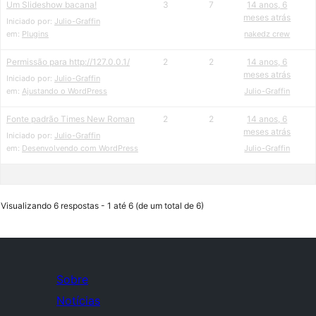
Um Slideshow bacana!
3
7
14 anos, 6
meses atrás
Iniciado por:
Julio-Graffin
em:
Plugins
nakedz crew
Permissão para http://127.0.0.1/
2
2
14 anos, 6
meses atrás
Iniciado por:
Julio-Graffin
em:
Ajustando o WordPress
Julio-Graffin
Fonte padrão Times New Roman
2
2
14 anos, 6
meses atrás
Iniciado por:
Julio-Graffin
em:
Desenvolvendo com WordPress
Julio-Graffin
Visualizando 6 respostas - 1 até 6 (de um total de 6)
Sobre
Notícias