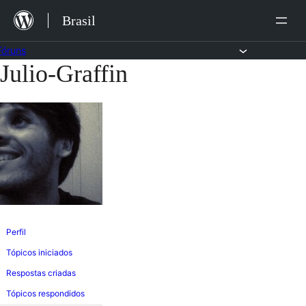
Ir
Brasil
para
o
Fóruns
Julio-Graffin
Pular
conteúdo
para
o
conteúdo
Perfil
Tópicos iniciados
Respostas criadas
Tópicos respondidos