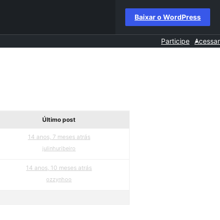
Baixar o WordPress
Participe
Acessar
Último post
14 anos, 7 meses atrás
julinhuribeiro
14 anos, 10 meses atrás
ozzynhoo