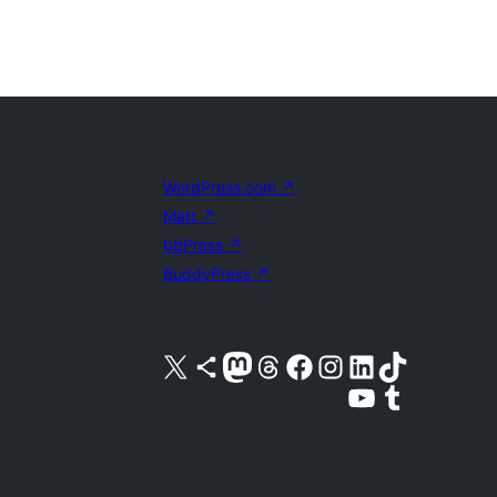
WordPress.com
↗
Matt
↗
bbPress
↗
BuddyPress
↗
Acessar nossa conta do X (antigo Twitter)
Acessar nossa conta do Bluesky
Acessar nossa conta do Mastodon
Acessar nossa conta do Threads
Acessar nossa página do Facebook
Acessar nossa conta do Instagram
Acessar nossa conta do LinkedIn
Acessar nossa conta do TikTok
Acessar nosso canal do YouTube
Acessar nossa conta no Tumblr