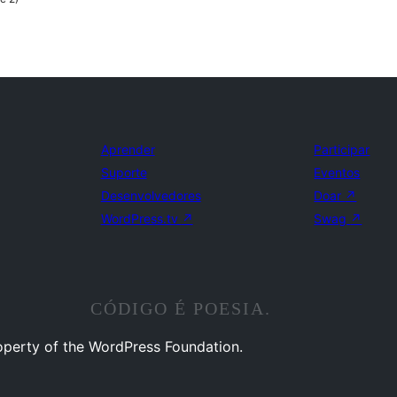
Aprender
Participar
Suporte
Eventos
Desenvolvedores
Doar
↗
WordPress.tv
↗
Swag
↗
CÓDIGO É POESIA.
operty of the WordPress Foundation.