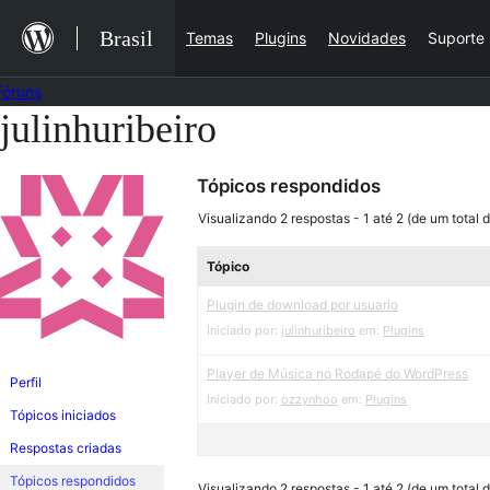
Ir
Brasil
Temas
Plugins
Novidades
Suporte
para
o
Fóruns
conteúdo
julinhuribeiro
Pular
para
Tópicos respondidos
o
conteúdo
Visualizando 2 respostas - 1 até 2 (de um total d
Tópico
Plugin de download por usuario
Iniciado por:
julinhuribeiro
em:
Plugins
Player de Música no Rodapé do WordPress
Perfil
Iniciado por:
ozzynhoo
em:
Plugins
Tópicos iniciados
Respostas criadas
Tópicos respondidos
Visualizando 2 respostas - 1 até 2 (de um total d