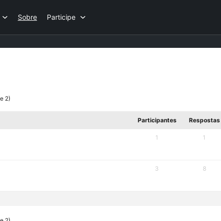
Sobre
Participe
e 2)
Participantes
Respostas
1
1
3
8
e 2)