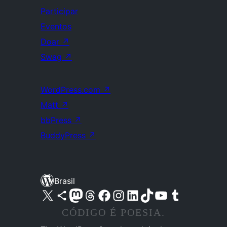
Participar
Eventos
Doar
↗
Swag
↗
WordPress.com
↗
Matt
↗
bbPress
↗
BuddyPress
↗
Brasil
Acessar nossa conta do X (antigo Twitter)
Acessar nossa conta do Bluesky
Acessar nossa conta do Mastodon
Acessar nossa conta do Threads
Acessar nossa página do Facebook
Acessar nossa conta do Instagram
Acessar nossa conta do LinkedIn
Acessar nossa conta do TikTok
Acessar nosso canal do YouTube
Acessar nossa conta no Tumblr
CÓDIGO É POESIA.