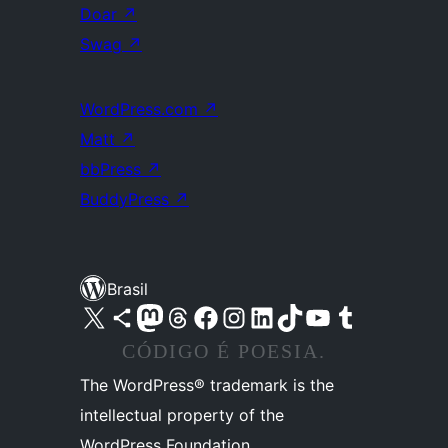
Doar
↗
Swag
↗
WordPress.com
↗
Matt
↗
bbPress
↗
BuddyPress
↗
Brasil
Acessar nossa conta do X (antigo Twitter)
Acessar nossa conta do Bluesky
Acessar nossa conta do Mastodon
Acessar nossa conta do Threads
Acessar nossa página do Facebook
Acessar nossa conta do Instagram
Acessar nossa conta do LinkedIn
Acessar nossa conta do TikTok
Acessar nosso canal do YouTube
Acessar nossa conta no Tumblr
CÓDIGO É POESIA.
The WordPress® trademark is the
intellectual property of the
WordPress Foundation.