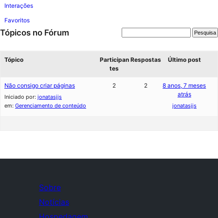
Interações
Favoritos
Tópicos no Fórum
Tópico
Participan
Respostas
Último post
tes
Não consigo criar páginas
2
2
8 anos, 7 meses
atrás
Iniciado por:
jonatasjjs
em:
Gerenciamento de conteúdo
jonatasjjs
Sobre
Notícias
Hospedagem