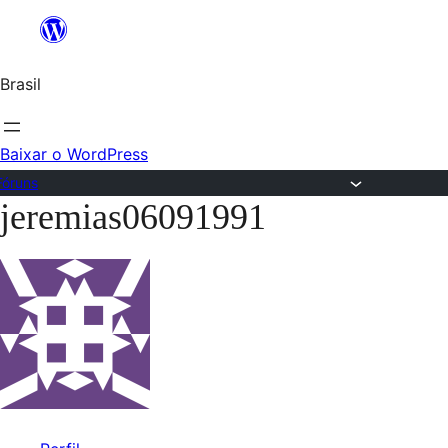
Ir
para
Brasil
o
conteúdo
Baixar o WordPress
Fóruns
jeremias06091991
Pular
para
o
conteúdo