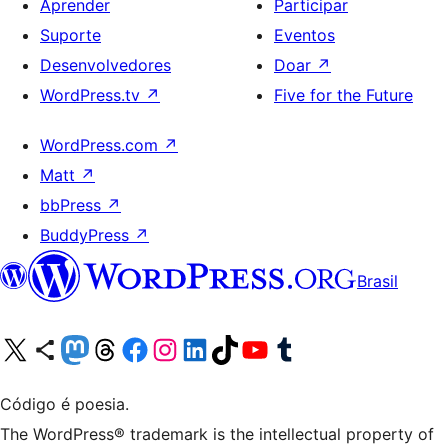
Aprender
Participar
Suporte
Eventos
Desenvolvedores
Doar
↗
WordPress.tv
↗
Five for the Future
WordPress.com
↗
Matt
↗
bbPress
↗
BuddyPress
↗
Brasil
Acessar nossa conta do X (antigo Twitter)
Acessar nossa conta do Bluesky
Acessar nossa conta do Mastodon
Acessar nossa conta do Threads
Acessar nossa página do Facebook
Acessar nossa conta do Instagram
Acessar nossa conta do LinkedIn
Acessar nossa conta do TikTok
Acessar nosso canal do YouTube
Acessar nossa conta no Tumblr
Código é poesia.
The WordPress® trademark is the intellectual property of