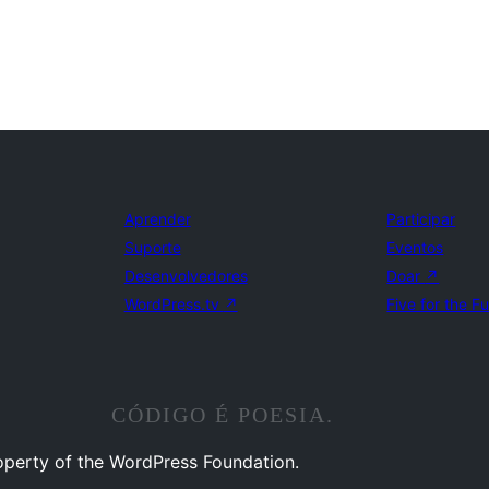
Aprender
Participar
Suporte
Eventos
Desenvolvedores
Doar
↗
WordPress.tv
↗
Five for the F
CÓDIGO É POESIA.
operty of the WordPress Foundation.