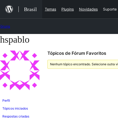
Ir
Brasil
Temas
Plugins
Novidades
Suporte
para
o
Fóruns
conteúdo
hspablo
Pular
para
Tópicos de Fórum Favoritos
o
conteúdo
Nenhum tópico encontrado. Selecione outra vi
Perfil
Tópicos iniciados
Respostas criadas