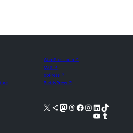
WordPress.com
↗
Matt
↗
bbPress
↗
uture
BuddyPress
↗
Acessar nossa conta do X (antigo Twitter)
Acessar nossa conta do Bluesky
Acessar nossa conta do Mastodon
Acessar nossa conta do Threads
Acessar nossa página do Facebook
Acessar nossa conta do Instagram
Acessar nossa conta do LinkedIn
Acessar nossa conta do TikTok
Acessar nosso canal do YouTube
Acessar nossa conta no Tumblr