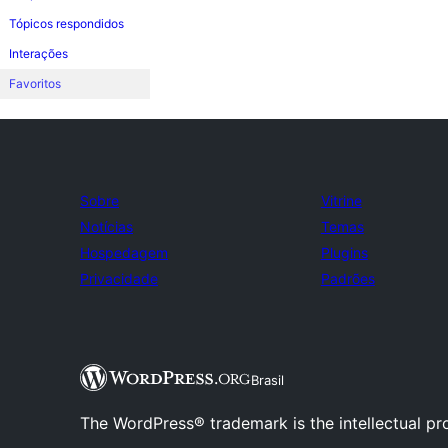
Tópicos respondidos
Interações
Favoritos
Sobre
Vitrine
Notícias
Temas
Hospedagem
Plugins
Privacidade
Padrões
Brasil
The WordPress® trademark is the intellectual pr