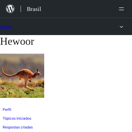
Ir
Brasil
para
o
Fóruns
conteúdo
Hewoor
Pular
para
o
conteúdo
Perfil
Tópicos iniciados
Respostas criadas