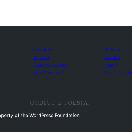
Aprender
Participar
Suporte
Eventos
Desenvolvedores
Doar
↗
WordPress.tv
↗
Five for the F
CÓDIGO É POESIA.
operty of the WordPress Foundation.