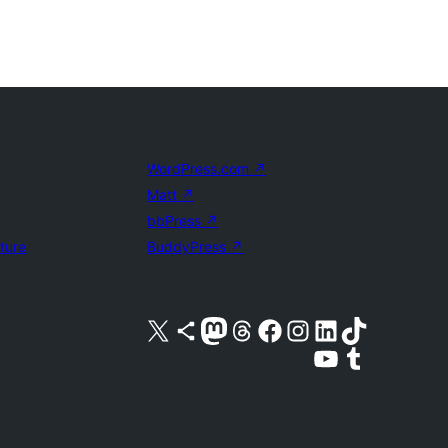
WordPress.com
↗
Matt
↗
bbPress
↗
uture
BuddyPress
↗
Acessar nossa conta do X (antigo Twitter)
Acessar nossa conta do Bluesky
Acessar nossa conta do Mastodon
Acessar nossa conta do Threads
Acessar nossa página do Facebook
Acessar nossa conta do Instagram
Acessar nossa conta do LinkedIn
Acessar nossa conta do TikTok
Acessar nosso canal do YouTube
Acessar nossa conta no Tumblr