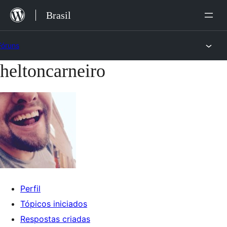
Ir
Brasil
para
o
Fóruns
conteúdo
heltoncarneiro
Pular
para
o
conteúdo
Perfil
Tópicos iniciados
Respostas criadas