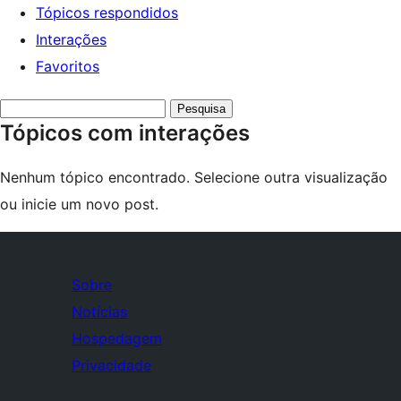
Tópicos respondidos
Interações
Favoritos
Pesquisar
Tópicos com interações
tópicos:
Nenhum tópico encontrado. Selecione outra visualização
ou inicie um novo post.
Sobre
Notícias
Hospedagem
Privacidade