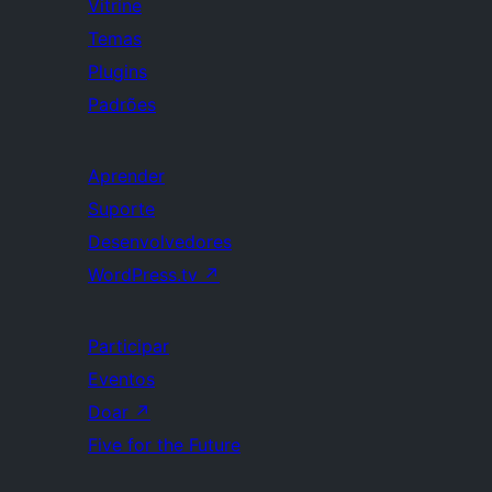
Vitrine
Temas
Plugins
Padrões
Aprender
Suporte
Desenvolvedores
WordPress.tv
↗
Participar
Eventos
Doar
↗
Five for the Future