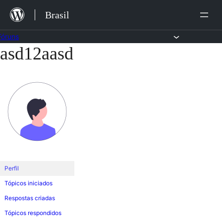
Ir
Brasil
para
o
Fóruns
asd12aasd
Pular
conteúdo
para
o
conteúdo
Perfil
Tópicos iniciados
Respostas criadas
Tópicos respondidos