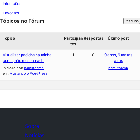
Interações
Favoritos
Tópicos no Fórum
Tópico
Participan
Respostas
Último post
tes
Visualizar pedidos na minha
1
0
9 anos, 6 meses
conta, não mostra nada
atrás
Iniciado por:
hamiltonmb
hamiltonmb
em:
Ajustando o WordPress
Sobre
Notícias