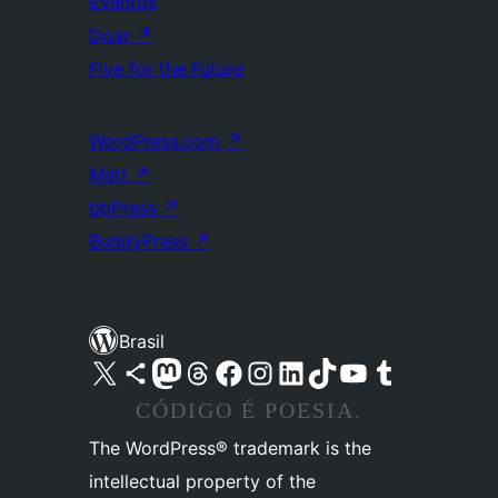
Eventos
Doar
↗
Five for the Future
WordPress.com
↗
Matt
↗
bbPress
↗
BuddyPress
↗
Brasil
Acessar nossa conta do X (antigo Twitter)
Acessar nossa conta do Bluesky
Acessar nossa conta do Mastodon
Acessar nossa conta do Threads
Acessar nossa página do Facebook
Acessar nossa conta do Instagram
Acessar nossa conta do LinkedIn
Acessar nossa conta do TikTok
Acessar nosso canal do YouTube
Acessar nossa conta no Tumblr
CÓDIGO É POESIA.
The WordPress® trademark is the
intellectual property of the