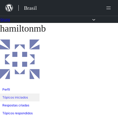
Ir
Brasil
para
o
Fóruns
hamiltonmb
Pular
conteúdo
para
o
conteúdo
Perfil
Tópicos iniciados
Respostas criadas
Tópicos respondidos