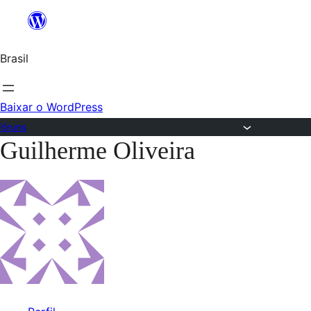
Ir
para
Brasil
o
conteúdo
Baixar o WordPress
Fóruns
Guilherme Oliveira
Pular
para
o
conteúdo